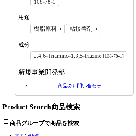
108-78-1
用途
樹脂原料
粘接着剤
成分
2,4,6-Triamino-1,3,5-triazine
[108-78-1]
新規事業開発部
商品のお問い合わせ
Product Search
商品検索
view_headline
商品グループで商品を検索
アミン触媒