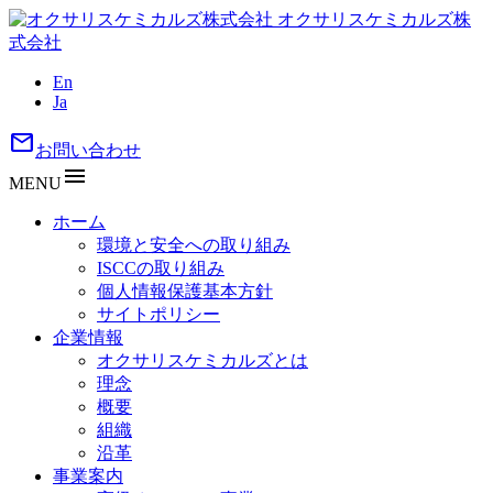
オクサリスケミカルズ株
式会社
En
Ja
mail
お問い合わせ
menu
MENU
ホーム
環境と安全への取り組み
ISCCの取り組み
個人情報保護基本方針
サイトポリシー
企業情報
オクサリスケミカルズとは
理念
概要
組織
沿革
事業案内