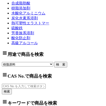
合成脂肪酸
樹脂添加剤
水酸化アルミニウム
炭化水素系溶剤
熱可塑性エラストマー
硫酸鉄
芳香族系溶剤
酸化防止剤
高級アルコール
view_headline
用途で商品を検索
view_headline
CAS No.で商品を検索
view_headline
キーワードで商品を検索