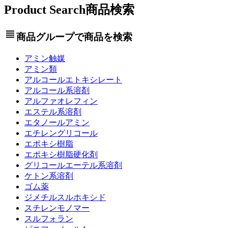
Product Search
商品検索
view_headline
商品グループで商品を検索
アミン触媒
アミン類
アルコールエトキシレート
アルコール系溶剤
アルファオレフィン
エステル系溶剤
エタノールアミン
エチレングリコール
エポキシ樹脂
エポキシ樹脂硬化剤
グリコールエーテル系溶剤
ケトン系溶剤
ゴム薬
ジメチルスルホキシド
スチレンモノマー
スルフォラン