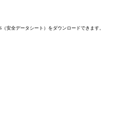
S（安全データシート）をダウンロードできます。