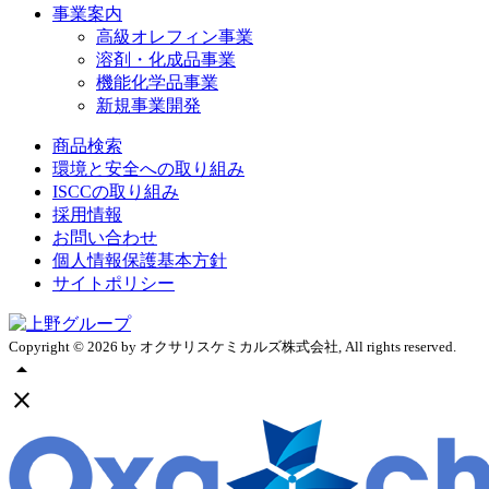
事業案内
高級オレフィン事業
溶剤・化成品事業
機能化学品事業
新規事業開発
商品検索
環境と安全への取り組み
ISCCの取り組み
採用情報
お問い合わせ
個人情報保護基本方針
サイトポリシー
Copyright ©
2026
by オクサリスケミカルズ株式会社, All rights reserved.
arrow_drop_up
close