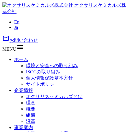
オクサリスケミカルズ株
式会社
En
Ja
mail
お問い合わせ
menu
MENU
ホーム
環境と安全への取り組み
ISCCの取り組み
個人情報保護基本方針
サイトポリシー
企業情報
オクサリスケミカルズとは
理念
概要
組織
沿革
事業案内