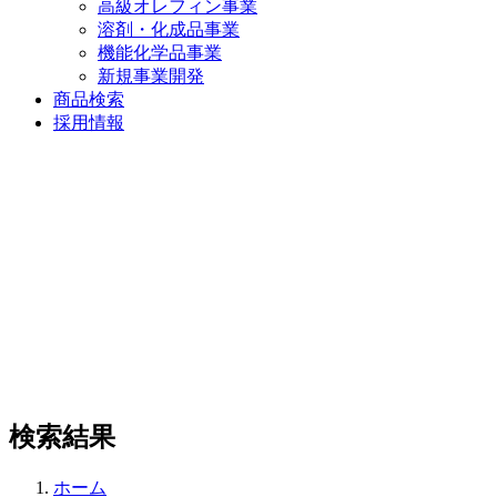
高級オレフィン事業
溶剤・化成品事業
機能化学品事業
新規事業開発
商品検索
採用情報
検索結果
ホーム