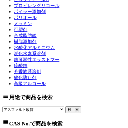
プロピレングリコール
ボイラー添加剤
ポリオール
メラミン
可塑剤
合成脂肪酸
樹脂添加剤
水酸化アルミニウム
炭化水素系溶剤
熱可塑性エラストマー
硫酸鉄
芳香族系溶剤
酸化防止剤
高級アルコール
view_headline
用途で商品を検索
view_headline
CAS No.で商品を検索