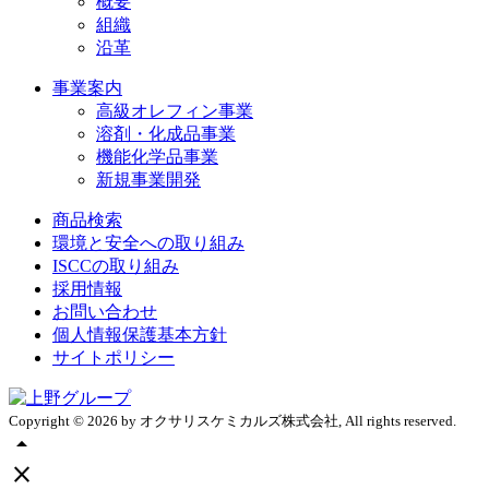
概要
組織
沿革
事業案内
高級オレフィン事業
溶剤・化成品事業
機能化学品事業
新規事業開発
商品検索
環境と安全への取り組み
ISCCの取り組み
採用情報
お問い合わせ
個人情報保護基本方針
サイトポリシー
Copyright ©
2026
by オクサリスケミカルズ株式会社, All rights reserved.
arrow_drop_up
close