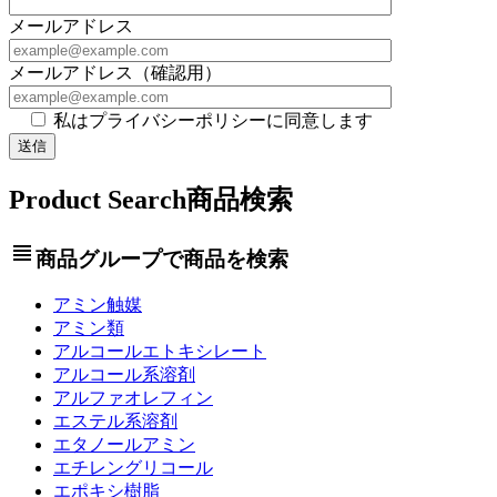
メールアドレス
メールアドレス（確認用）
私はプライバシーポリシーに同意します
Product Search
商品検索
view_headline
商品グループで商品を検索
アミン触媒
アミン類
アルコールエトキシレート
アルコール系溶剤
アルファオレフィン
エステル系溶剤
エタノールアミン
エチレングリコール
エポキシ樹脂