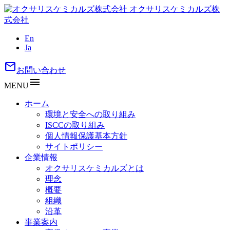
オクサリスケミカルズ株
式会社
En
Ja
mail
お問い合わせ
menu
MENU
ホーム
環境と安全への取り組み
ISCCの取り組み
個人情報保護基本方針
サイトポリシー
企業情報
オクサリスケミカルズとは
理念
概要
組織
沿革
事業案内