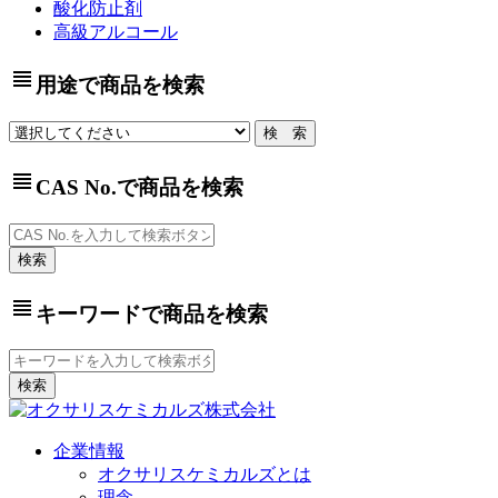
酸化防止剤
高級アルコール
view_headline
用途で商品を検索
view_headline
CAS No.で商品を検索
view_headline
キーワードで商品を検索
企業情報
オクサリスケミカルズとは
理念