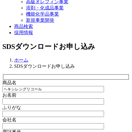
高級オレフィン事業
溶剤・化成品事業
機能化学品事業
新規事業開発
商品検索
採用情報
SDSダウンロードお申し込み
ホーム
SDSダウンロードお申し込み
商品名
お名前
ふりがな
会社名