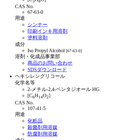
3
8
CAS No.
67-63-0
用途
シンナー
印刷インキ用溶剤
塗料溶剤
成分
Iso Propyl Alcohol
[67-63-0]
溶剤・化成品事業部
商品のお問い合わせ
SDSダウンロード
ヘキシレングリコール
化学名等
2-メチル-2,4-ペンタジオール HG
[C
H
O
]
6
14
2
CAS No.
107-41-5
用途
化粧品
殺菌剤用溶媒
防腐剤用溶媒