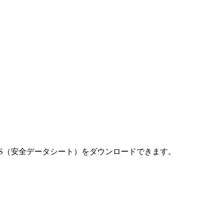
。
S（安全データシート）をダウンロードできます。