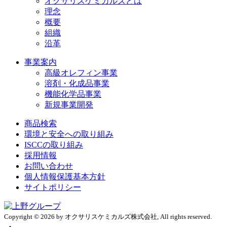
オクサリスケミカルズとは
理念
概要
組織
沿革
事業案内
高級オレフィン事業
溶剤・化成品事業
機能化学品事業
新規事業開発
商品検索
環境と安全への取り組み
ISCCの取り組み
採用情報
お問い合わせ
個人情報保護基本方針
サイトポリシー
Copyright ©
2026
by オクサリスケミカルズ株式会社, All rights reserved.