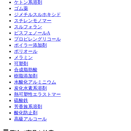
ケトン系溶剤
ゴム薬
ジメチルスルホキシド
スチレンモノマー
スルフォラン
ビスフェノールA
プロピレングリコール
ボイラー添加剤
ポリオール
メラミン
可塑剤
合成脂肪酸
樹脂添加剤
水酸化アルミニウム
炭化水素系溶剤
熱可塑性エラストマー
硫酸鉄
芳香族系溶剤
酸化防止剤
高級アルコール