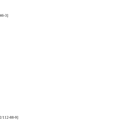
46-3]
2/112-88-9]