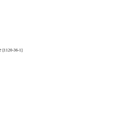
ne
[1120-36-1]