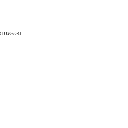
ne
[1120-36-1]