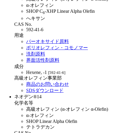
α-オレフィン
SHOP C
-XHP Linear Alpha Olefin
6
へキサン
CAS No.
592-41-6
用途
パーオキサイド原料
ポリオレフィン・コモノマー
洗剤原料
界面活性剤原料
成分
Hexene, -1
[592-41-6]
高級オレフィン事業部
商品のお問い合わせ
SDSダウンロード
ネオデン®14
化学名等
高級オレフィン (α-オレフィン α-Olefin)
α-オレフィン
SHOP Linear Alpha Olefin
テトラデカン
CAS No.