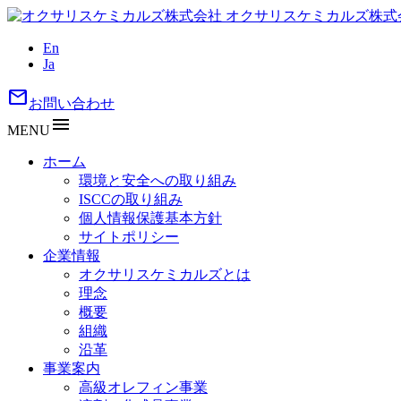
オクサリスケミカルズ株式
En
Ja
mail
お問い合わせ
menu
MENU
ホーム
環境と安全への取り組み
ISCCの取り組み
個人情報保護基本方針
サイトポリシー
企業情報
オクサリスケミカルズとは
理念
概要
組織
沿革
事業案内
高級オレフィン事業