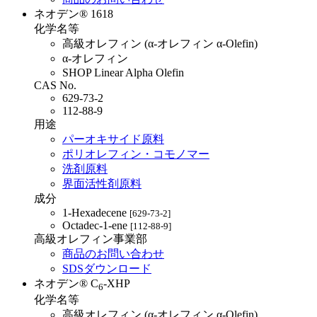
ネオデン® 1618
化学名等
高級オレフィン (α-オレフィン α-Olefin)
α-オレフィン
SHOP Linear Alpha Olefin
CAS No.
629-73-2
112-88-9
用途
パーオキサイド原料
ポリオレフィン・コモノマー
洗剤原料
界面活性剤原料
成分
1-Hexadecene
[629-73-2]
Octadec-1-ene
[112-88-9]
高級オレフィン事業部
商品のお問い合わせ
SDSダウンロード
ネオデン® C
-XHP
6
化学名等
高級オレフィン (α-オレフィン α-Olefin)