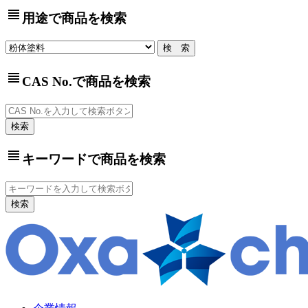
view_headline
用途で商品を検索
view_headline
CAS No.で商品を検索
view_headline
キーワードで商品を検索