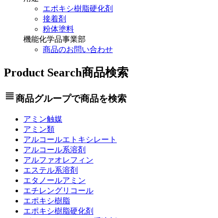
エポキシ樹脂硬化剤
接着剤
粉体塗料
機能化学品事業部
商品のお問い合わせ
Product Search
商品検索
view_headline
商品グループで商品を検索
アミン触媒
アミン類
アルコールエトキシレート
アルコール系溶剤
アルファオレフィン
エステル系溶剤
エタノールアミン
エチレングリコール
エポキシ樹脂
エポキシ樹脂硬化剤