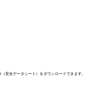
S（安全データシート）をダウンロードできます。