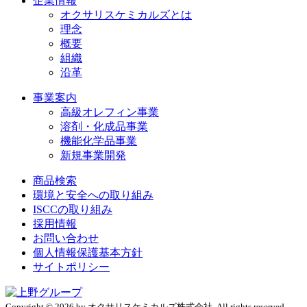
企業情報
オクサリスケミカルズとは
理念
概要
組織
沿革
事業案内
高級オレフィン事業
溶剤・化成品事業
機能化学品事業
新規事業開発
商品検索
環境と安全への取り組み
ISCCの取り組み
採用情報
お問い合わせ
個人情報保護基本方針
サイトポリシー
Copyright ©
2026
by オクサリスケミカルズ株式会社, All rights reserved.