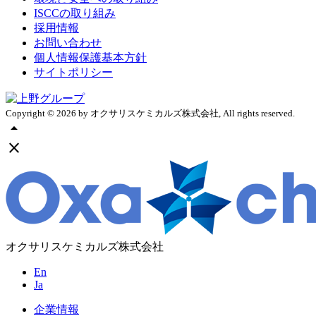
ISCCの取り組み
採用情報
お問い合わせ
個人情報保護基本方針
サイトポリシー
Copyright ©
2026
by オクサリスケミカルズ株式会社, All rights reserved.
arrow_drop_up
close
オクサリスケミカルズ株式会社
En
Ja
企業情報