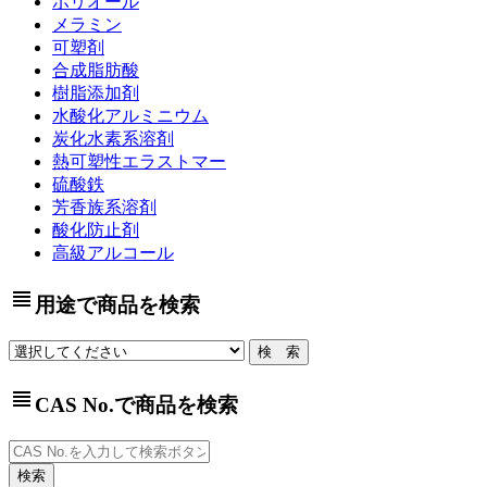
ポリオール
メラミン
可塑剤
合成脂肪酸
樹脂添加剤
水酸化アルミニウム
炭化水素系溶剤
熱可塑性エラストマー
硫酸鉄
芳香族系溶剤
酸化防止剤
高級アルコール
view_headline
用途で商品を検索
view_headline
CAS No.で商品を検索