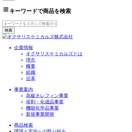
view_headline
キーワードで商品を検索
企業情報
オクサリスケミカルズとは
理念
概要
組織
沿革
事業案内
高級オレフィン事業
溶剤・化成品事業
機能化学品事業
新規事業開発
商品検索
環境と安全への取り組み