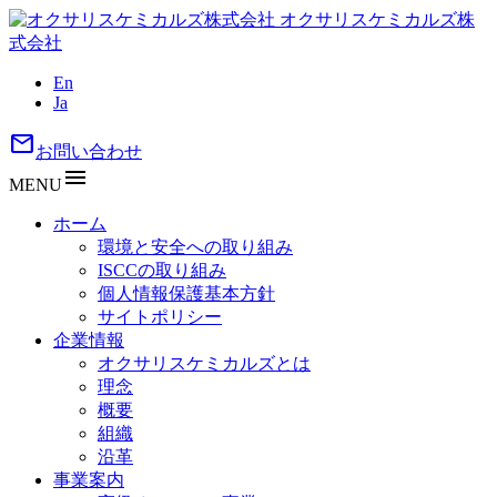
オクサリスケミカルズ株
式会社
En
Ja
mail
お問い合わせ
menu
MENU
ホーム
環境と安全への取り組み
ISCCの取り組み
個人情報保護基本方針
サイトポリシー
企業情報
オクサリスケミカルズとは
理念
概要
組織
沿革
事業案内