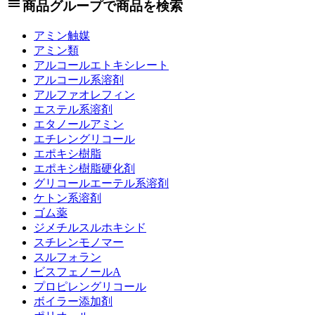
view_headline
商品グループで商品を検索
アミン触媒
アミン類
アルコールエトキシレート
アルコール系溶剤
アルファオレフィン
エステル系溶剤
エタノールアミン
エチレングリコール
エポキシ樹脂
エポキシ樹脂硬化剤
グリコールエーテル系溶剤
ケトン系溶剤
ゴム薬
ジメチルスルホキシド
スチレンモノマー
スルフォラン
ビスフェノールA
プロピレングリコール
ボイラー添加剤