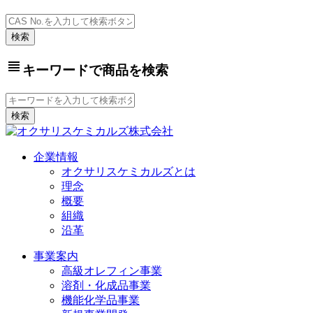
view_headline
キーワードで商品を検索
企業情報
オクサリスケミカルズとは
理念
概要
組織
沿革
事業案内
高級オレフィン事業
溶剤・化成品事業
機能化学品事業