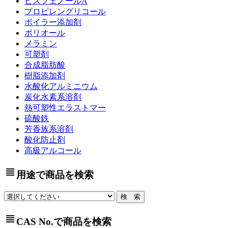
ビスフェノールA
プロピレングリコール
ボイラー添加剤
ポリオール
メラミン
可塑剤
合成脂肪酸
樹脂添加剤
水酸化アルミニウム
炭化水素系溶剤
熱可塑性エラストマー
硫酸鉄
芳香族系溶剤
酸化防止剤
高級アルコール
view_headline
用途で商品を検索
view_headline
CAS No.で商品を検索