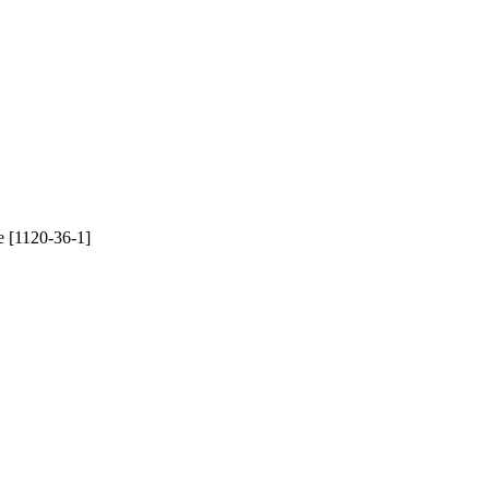
e [1120-36-1]