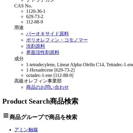
CAS No.
1120-36-1
629-73-2
112-88-9
用途
パーオキサイド原料
ポリオレフィン・コモノマー
洗剤原料
界面活性剤原料
成分
1-tetradecylene, Linear Alpha Olefin C14, Tetradec-1-en
1-Hexadecene [629-73-2]
octadec-1-ene [112-88-9]
高級オレフィン事業部
商品のお問い合わせ
Product Search
商品検索
view_headline
商品グループで商品を検索
アミン触媒