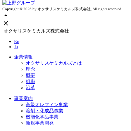
Copyright ©
2026
by オクサリスケミカルズ株式会社, All rights reserved.
arrow_drop_up
close
オクサリスケミカルズ株式会社
En
Ja
企業情報
オクサリスケミカルズとは
理念
概要
組織
沿革
事業案内
高級オレフィン事業
溶剤・化成品事業
機能化学品事業
新規事業開発