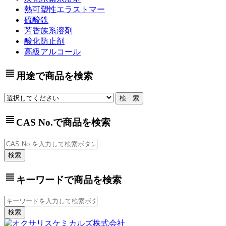
熱可塑性エラストマー
硫酸鉄
芳香族系溶剤
酸化防止剤
高級アルコール
view_headline
用途で商品を検索
view_headline
CAS No.で商品を検索
view_headline
キーワードで商品を検索