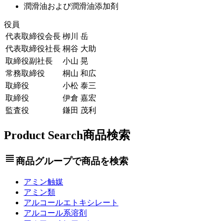
潤滑油および潤滑油添加剤
役員
代表取締役会長
栁川 岳
代表取締役社長
桐谷 大助
取締役副社長
小山 晃
常務取締役
桐山 和広
取締役
小松 泰三
取締役
伊倉 嘉宏
監査役
鎌田 茂利
Product Search
商品検索
view_headline
商品グループで商品を検索
アミン触媒
アミン類
アルコールエトキシレート
アルコール系溶剤