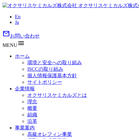
オクサリスケミカルズ株式
En
Ja
mail
お問い合わせ
menu
MENU
ホーム
環境と安全への取り組み
ISCCの取り組み
個人情報保護基本方針
サイトポリシー
企業情報
オクサリスケミカルズとは
理念
概要
組織
沿革
事業案内
高級オレフィン事業