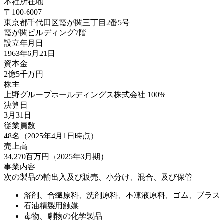
本社所在地
〒100-6007
東京都千代田区霞が関三丁目2番5号
霞が関ビルディング7階
設立年月日
1963年6月21日
資本金
2億5千万円
株主
上野グループホールディングス株式会社 100%
決算日
3月31日
従業員数
48名（2025年4月1日時点）
売上高
34,270百万円（2025年3月期）
事業内容
次の製品の輸出入及び販売、小分け、混合、及び保管
溶剤、合繊原料、洗剤原料、不凍液原料、ゴム、プラス
石油精製用触媒
毒物、劇物の化学製品