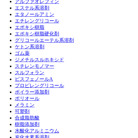
アルファオレフィン
エステル系溶剤
エタノールアミン
エチレングリコール
エポキシ樹脂
エポキシ樹脂硬化剤
グリコールエーテル系溶剤
ケトン系溶剤
ゴム薬
ジメチルスルホキシド
スチレンモノマー
スルフォラン
ビスフェノールA
プロピレングリコール
ボイラー添加剤
ポリオール
メラミン
可塑剤
合成脂肪酸
樹脂添加剤
水酸化アルミニウム
炭化水素系溶剤