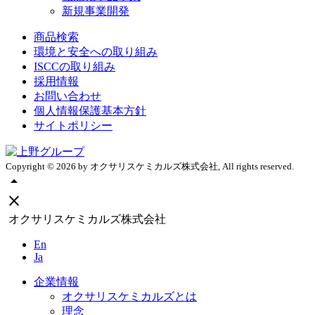
新規事業開発
商品検索
環境と安全への取り組み
ISCCの取り組み
採用情報
お問い合わせ
個人情報保護基本方針
サイトポリシー
Copyright ©
2026
by オクサリスケミカルズ株式会社, All rights reserved.
arrow_drop_up
close
オクサリスケミカルズ株式会社
En
Ja
企業情報
オクサリスケミカルズとは
理念