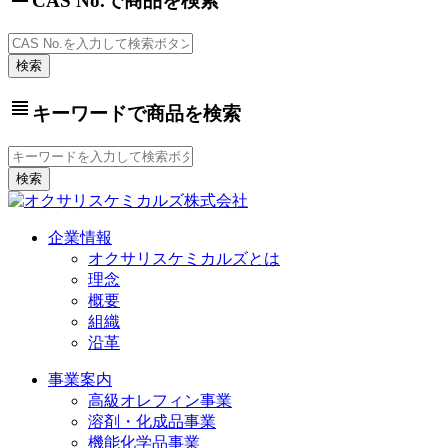
CAS No.で商品を検索
view_headline
キーワードで商品を検索
企業情報
オクサリスケミカルズとは
理念
概要
組織
沿革
事業案内
高級オレフィン事業
溶剤・化成品事業
機能化学品事業