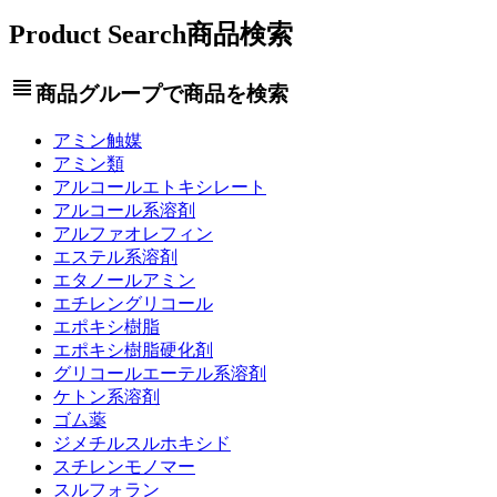
Product Search
商品検索
view_headline
商品グループで商品を検索
アミン触媒
アミン類
アルコールエトキシレート
アルコール系溶剤
アルファオレフィン
エステル系溶剤
エタノールアミン
エチレングリコール
エポキシ樹脂
エポキシ樹脂硬化剤
グリコールエーテル系溶剤
ケトン系溶剤
ゴム薬
ジメチルスルホキシド
スチレンモノマー
スルフォラン