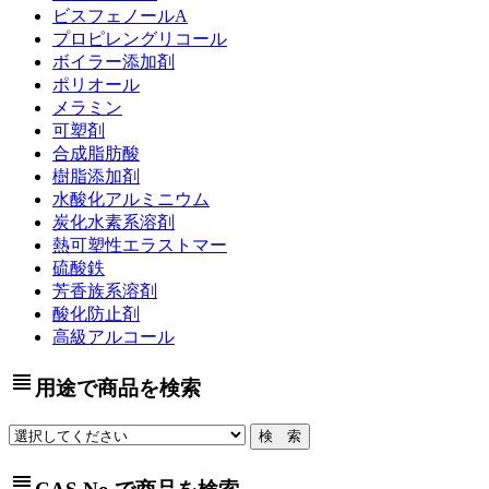
ビスフェノールA
プロピレングリコール
ボイラー添加剤
ポリオール
メラミン
可塑剤
合成脂肪酸
樹脂添加剤
水酸化アルミニウム
炭化水素系溶剤
熱可塑性エラストマー
硫酸鉄
芳香族系溶剤
酸化防止剤
高級アルコール
view_headline
用途で商品を検索
view_headline