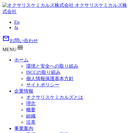
オクサリスケミカルズ株
式会社
En
Ja
mail
お問い合わせ
menu
MENU
ホーム
環境と安全への取り組み
ISCCの取り組み
個人情報保護基本方針
サイトポリシー
企業情報
オクサリスケミカルズとは
理念
概要
組織
沿革
事業案内