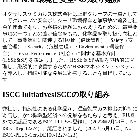
オクサリスケミカルズ株式会社は上野グループの一員として
上野グループの安全ポリシー「環境保全と無事故の追及は社
会的使命であり、お客様の信頼にお応えするための、最重要
事項の一つ」との強い信念をもち、化学品を取り扱う商社と
して、事業活動に関連する
Health
（健康管理）・
Safety
（安
全管理）・
Security
（危機管理）・
Environment
（環境保
全）・
Social Performance
（社会）に関する基本方針
(HSSE&SP) を策定しました。 HSSE & SP活動を包括的に管
理し、継続的に改善するための
HSSEマネジメントシステム
を導入し、持続可能な発展に寄与することを目指していま
す。
ISCC Initiatives
ISCCの取り組み
弊社は、持続性のある化学品が、温室効果ガス排出の抑制に
寄与し、かつ循環型経済への発展をもたらすと考え、EU域
外での認証であるISCC PLUSへ登録し（2022年2月28日、No.
ISCC-Reg-12274）、認証されました（2023年6月15日、No.
ISCC-PLUS-Cert-DE100-12274123）。