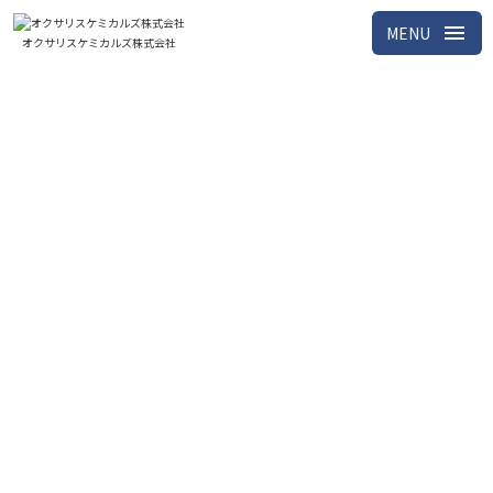
menu
MENU
オクサリスケミカルズ株式会社
お盆前後のデリバリー業務について
随時ご案内文を送らせていただいておりますので詳細は
そちらをご覧ください。
お手元に無い場合は、お送りいたしますのでカスタマー