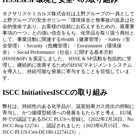
オクサリスケミカルズ株式会社は上野グループの一員として
上野グループの安全ポリシー「環境保全と無事故の追及は社
会的使命であり、お客様の信頼にお応えするための、最重要
事項の一つ」との強い信念をもち、化学品を取り扱う商社と
して、事業活動に関連する
Health
（健康管理）・
Safety
（安
全管理）・
Security
（危機管理）・
Environment
（環境保
全）・
Social Performance
（社会）に関する基本方針
(HSSE&SP) を策定しました。 HSSE & SP活動を包括的に管
理し、継続的に改善するための
HSSEマネジメントシステム
を導入し、持続可能な発展に寄与することを目指していま
す。
ISCC Initiatives
ISCCの取り組み
弊社は、持続性のある化学品が、温室効果ガス排出の抑制に
寄与し、かつ循環型経済への発展をもたらすと考え、EU域
外での認証であるISCC PLUSへ登録し（2022年2月28日、No.
ISCC-Reg-12274）、認証されました（2023年6月15日、No.
ISCC-PLUS-Cert-DE100-12274123）。