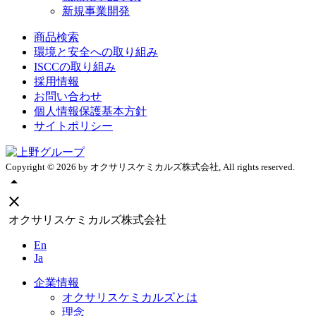
新規事業開発
商品検索
環境と安全への取り組み
ISCCの取り組み
採用情報
お問い合わせ
個人情報保護基本方針
サイトポリシー
Copyright ©
2026
by オクサリスケミカルズ株式会社, All rights reserved.
arrow_drop_up
close
オクサリスケミカルズ株式会社
En
Ja
企業情報
オクサリスケミカルズとは
理念