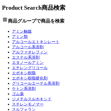
Product Search
商品検索
view_headline
商品グループで商品を検索
アミン触媒
アミン類
アルコールエトキシレート
アルコール系溶剤
アルファオレフィン
エステル系溶剤
エタノールアミン
エチレングリコール
エポキシ樹脂
エポキシ樹脂硬化剤
グリコールエーテル系溶剤
ケトン系溶剤
ゴム薬
ジメチルスルホキシド
スチレンモノマー
スルフォラン