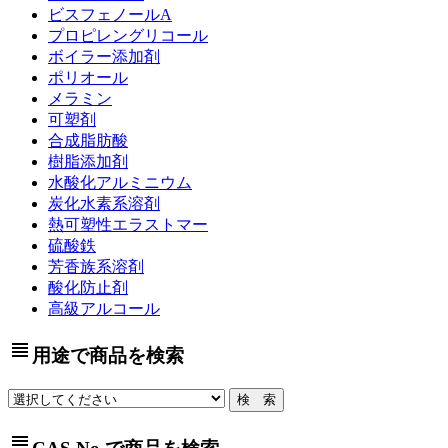
ビスフェノールA
プロピレングリコール
ボイラー添加剤
ポリオール
メラミン
可塑剤
合成脂肪酸
樹脂添加剤
水酸化アルミニウム
炭化水素系溶剤
熱可塑性エラストマー
硫酸鉄
芳香族系溶剤
酸化防止剤
高級アルコール
view_headline
用途で商品を検索
view_headline