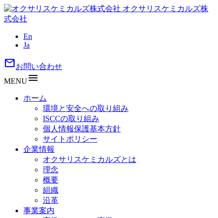
オクサリスケミカルズ株
式会社
En
Ja
mail
お問い合わせ
menu
MENU
ホーム
環境と安全への取り組み
ISCCの取り組み
個人情報保護基本方針
サイトポリシー
企業情報
オクサリスケミカルズとは
理念
概要
組織
沿革
事業案内