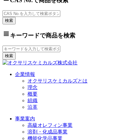
CAS No.で商品を検索
view_headline
キーワードで商品を検索
企業情報
オクサリスケミカルズとは
理念
概要
組織
沿革
事業案内
高級オレフィン事業
溶剤・化成品事業
機能化学品事業