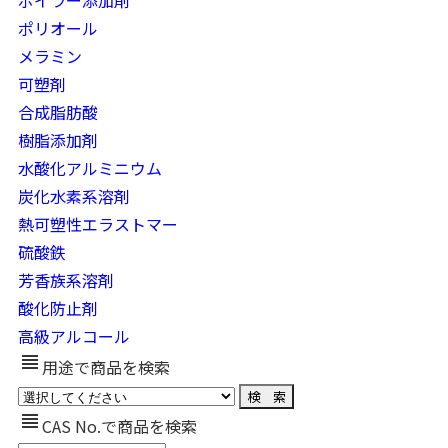
ボイラー添加剤
ポリオール
メラミン
可塑剤
合成脂肪酸
樹脂添加剤
水酸化アルミニウム
炭化水素系溶剤
熱可塑性エラストマー
硫酸鉄
芳香族系溶剤
酸化防止剤
高級アルコール
view_headline
用途で商品を検索
view_headline
CAS No.で商品を検索