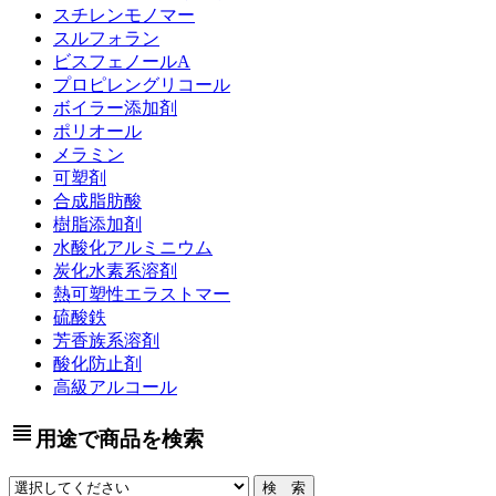
スチレンモノマー
スルフォラン
ビスフェノールA
プロピレングリコール
ボイラー添加剤
ポリオール
メラミン
可塑剤
合成脂肪酸
樹脂添加剤
水酸化アルミニウム
炭化水素系溶剤
熱可塑性エラストマー
硫酸鉄
芳香族系溶剤
酸化防止剤
高級アルコール
view_headline
用途で商品を検索