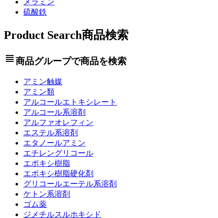
メラミン
硫酸鉄
Product Search
商品検索
view_headline
商品グループで商品を検索
アミン触媒
アミン類
アルコールエトキシレート
アルコール系溶剤
アルファオレフィン
エステル系溶剤
エタノールアミン
エチレングリコール
エポキシ樹脂
エポキシ樹脂硬化剤
グリコールエーテル系溶剤
ケトン系溶剤
ゴム薬
ジメチルスルホキシド