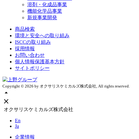
溶剤・化成品事業
機能化学品事業
新規事業開発
商品検索
環境と安全への取り組み
ISCCの取り組み
採用情報
お問い合わせ
個人情報保護基本方針
サイトポリシー
Copyright ©
2026
by オクサリスケミカルズ株式会社, All rights reserved.
arrow_drop_up
close
オクサリスケミカルズ株式会社
En
Ja
企業情報