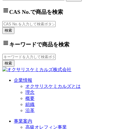
view_headline
CAS No.で商品を検索
view_headline
キーワードで商品を検索
企業情報
オクサリスケミカルズとは
理念
概要
組織
沿革
事業案内
高級オレフィン事業