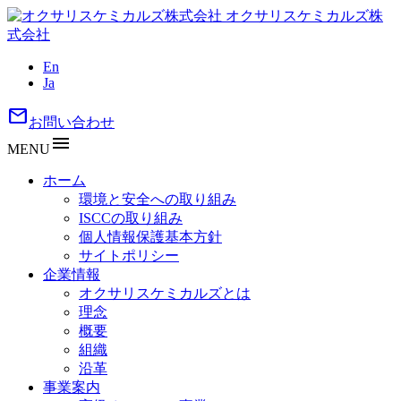
オクサリスケミカルズ株
式会社
En
Ja
mail
お問い合わせ
menu
MENU
ホーム
環境と安全への取り組み
ISCCの取り組み
個人情報保護基本方針
サイトポリシー
企業情報
オクサリスケミカルズとは
理念
概要
組織
沿革
事業案内